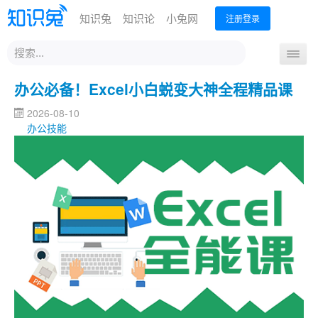
知识兔
知识论
小兔网
注册登录
站
导
内
航
搜
首页
办公必备！Excel小白蜕变大神全程精品课
分享下载
办公技能
设计创作
运营营销
开
索
关
编程开发
从业考试
升学教育
外语课程
生活兴趣
2026-08-10
办公技能