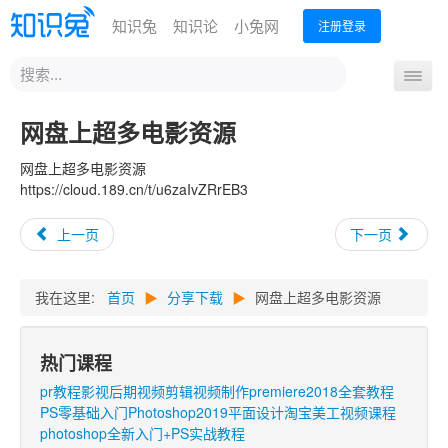
知识兔
知识论
小兔网
注册登录
站
导
内
航
搜
首页
分享下载
办公技能
设计创作
运营营销
网盘上超多电影资源
开
索
关
编程开发
从业考试
升学教育
外语课程
生活兴趣
网盘上超多电影资源
https://cloud.189.cn/t/u6zaIvZRrEB3
上一页
下一页
我在这里:
首页
▶
分享下载
▶
网盘上超多电影资源
热门课程
pr教程影视后期视频剪辑视频制作premiere2018全套教程
PS零基础入门Photoshop2019平面设计淘宝美工视频课程
photoshop全新入门+PS实战教程