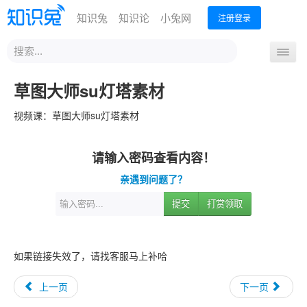
知识兔
知识论
小兔网
注册登录
站
导
内
航
搜
首页
分享下载
办公技能
设计创作
运营营销
草图大师su灯塔素材
开
索
关
编程开发
从业考试
升学教育
外语课程
生活兴趣
视频课：草图大师su灯塔素材
请输入密码查看内容！
亲遇到问题了？
提交
打赏领取
如果链接失效了，请找客服马上补哈
上一页
下一页