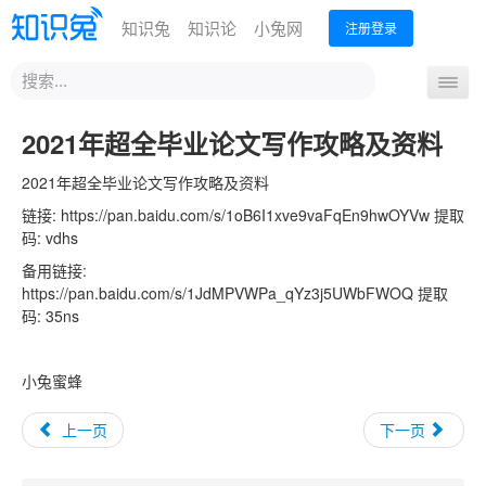
知识兔
知识论
小兔网
注册登录
站
导
内
航
搜
首页
分享下载
办公技能
设计创作
运营营销
2021年超全毕业论文写作攻略及资料
开
索
关
编程开发
从业考试
升学教育
外语课程
生活兴趣
2021年超全毕业论文写作攻略及资料
链接: https://pan.baidu.com/s/1oB6I1xve9vaFqEn9hwOYVw 提取
码: vdhs
备用链接:
https://pan.baidu.com/s/1JdMPVWPa_qYz3j5UWbFWOQ 提取
码: 35ns
小兔蜜蜂
上一页
下一页