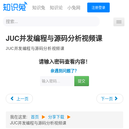
知识兔
知识论
小兔网
注册登录
站
导
内
航
搜
首页
分享下载
办公技能
设计创作
运营营销
JUC并发编程与源码分析视频课
开
索
关
编程开发
从业考试
升学教育
外语课程
生活兴趣
JUC并发编程与源码分析视频课
请输入密码查看内容！
亲遇到问题了？
提交
上一页
下一页
我在这里:
首页
▶
分享下载
▶
JUC并发编程与源码分析视频课