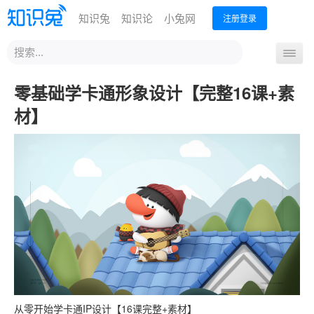
知识兔
知识论
小兔网
注册登录
站
导
内
航
搜
首页
分享下载
办公技能
设计创作
运营营销
零基础学卡通形象设计【完整16课+素
开
索
关
编程开发
从业考试
升学教育
外语课程
生活兴趣
材】
从零开始学卡通IP设计【16课完整+素材】