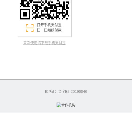
打开手机支付宝
扫一扫继续付款
首次使用请下载手机支付宝
ICP证：合字B2-20190046
excashier-54-7605